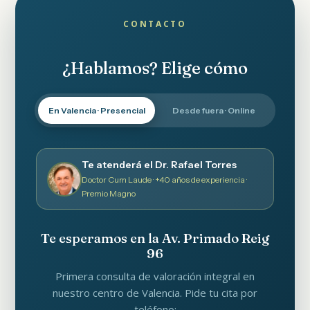
CONTACTO
¿Hablamos? Elige cómo
En Valencia · Presencial
Desde fuera · Online
Te atenderá el Dr. Rafael Torres
Doctor Cum Laude · +40 años de experiencia ·
Premio Magno
Cuénta
revisa
Te esperamos en la Av. Primado Reig
96
Primera consulta de valoración integral en
nuestro centro de Valencia. Pide tu cita por
teléfono: