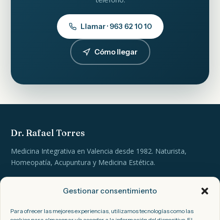
Llamar · 963 62 10 10
Cómo llegar
Dr. Rafael Torres
Medicina Integrativa en Valencia desde 1982. Naturista,
Homeopatía, Acupuntura y Medicina Estética.
Gestionar consentimiento
Contacto
Para ofrecer las mejores experiencias, utilizamos tecnologías como las
Av. Primado Reig 96, Entresuelo A
cookies para almacenar y/o acceder a la información del dispositivo. El